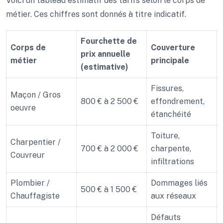
Voici un tableau estimatif des tarifs selon le corps de
métier. Ces chiffres sont donnés à titre indicatif.
Fourchette de
Corps de
Couverture
prix annuelle
métier
principale
(estimative)
Fissures,
Maçon / Gros
800 € à 2 500 €
effondrement,
oeuvre
étanchéité
Toiture,
Charpentier /
700 € à 2 000 €
charpente,
Couvreur
infiltrations
Plombier /
Dommages liés
500 € à 1 500 €
Chauffagiste
aux réseaux
Défauts